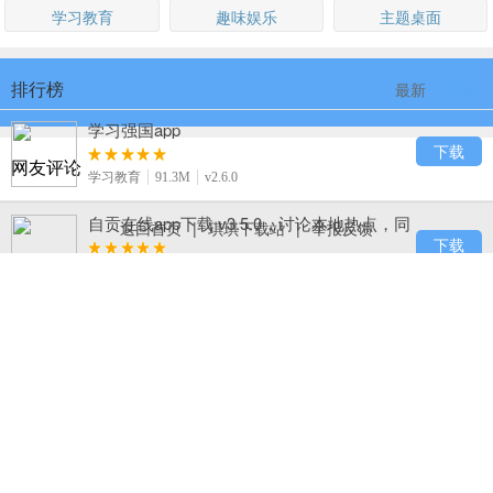
学习教育
趣味娱乐
主题桌面
排行榜
最新
最热
学习强国app
下载
网友评论
学习教育
91.3M
v2.6.0
自贡在线app下载 v3.5.0，讨论本地热点，同
返回首页
|
琪琪下载站
|
举报反馈
城互动超热闹
下载
生活服务
50.3M
v3.5.0
B612咔叽
下载
摄影摄像
81.7M
v8.9.2
123浏览器下载，百度旗下 hao123 官方出
品，网址导航超熟悉
下载
系统工具
23.8M
v7.11.3.24