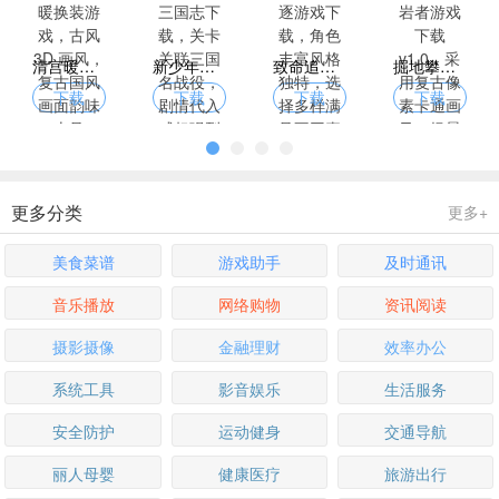
清宫暖暖换装游戏，古风 3D 画风，复古国风画面韵味十足
新少年三国志下载，关卡关联三国名战役，剧情代入感超强烈
致命追逐游戏下载，角色丰富风格独特，选择多样满足不同喜好
掘地攀岩者游戏下载 v1.0，采用复古像素卡通画风，场景解压
下载
下载
下载
下载
更多分类
更多+
美食菜谱
游戏助手
及时通讯
音乐播放
网络购物
资讯阅读
摄影摄像
金融理财
效率办公
系统工具
影音娱乐
生活服务
安全防护
运动健身
交通导航
丽人母婴
健康医疗
旅游出行