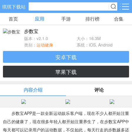
琪琪下载站
首页
应用
手游
排行榜
合集
手游分类
应用分类
步数宝
卡牌回合
休闲益智
角色扮演
版本：v2.1.0
大小：16.3M
461款手游
102款手游
116款手游
类别：
运动健身
系统：iOS, Android
安卓下载
棋牌游戏
飞行射击
动作格斗
0款手游
27款手游
25款手游
苹果下载
策略塔防
体育竞速
冒险解谜
内容介绍
评论
51款手游
22款手游
23款手游
模拟经营
音乐舞蹈
儿童教育
步数宝APP是一款全新运动娱乐客户端，现在不少人都开始注重
22款手游
1款手游
2款手游
自己的健康了，现在很多年轻人都开始注重养生了，在步数宝APP中
每天都可以记录用户的运动数据，不仅如此，每天行走的步数越多还