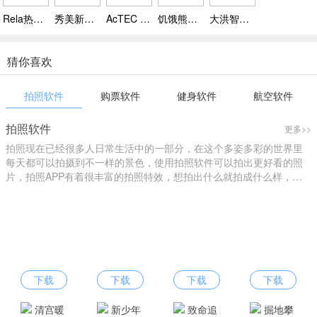
Rela热拉软件下载 v5.0.5，轻松邂逅附近心动女生超高效
秀美新丰app下载 v1.0.2，新丰本地权威资讯平台
AcTEC BLE APP下载，支持视频抓拍、录像保存、云台控制
饥饿熊猫外卖app下载安装 v2.6.8，一键下单好货直达异国他乡也能囤国货
大洪智慧门铃智能来人提醒，铃声随心更换
猜你喜欢
拍照软件
购票软件
健身软件
航空软件
拍照软件
更多>>
拍照现在已经很多人日常生活中的一部分，在这个多姿多彩的世界里
每天都可以拍摄到不一样的景色，使用拍照软件可以拍出更好看的照
片，拍照APP有着很丰富的拍照特效，想拍出什么就拍成什么样，您
可以进行个性化拍照，找到自己的style，下载拍照软件就来爱东东手
游吧！
下载
下载
下载
下载