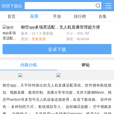
琪琪下载站
首页
应用
手游
排行榜
合集
手游分类
应用分类
御空app多场景适配，无人机直播管理超方便
卡牌回合
休闲益智
角色扮演
版本：v3.1.2 最新版
大小：200.7M
461款手游
102款手游
116款手游
类别：
美食菜谱
系统：Android
安卓下载
棋牌游戏
飞行射击
动作格斗
0款手游
27款手游
25款手游
内容介绍
评论
策略塔防
体育竞速
冒险解谜
51款手游
22款手游
23款手游
御空app，天宇经纬推出的无人机直播适配系统。软件拥有航线规
划、视频直播、载荷控制、直播分享等功能，支持大疆御Mavic、精
模拟经营
音乐舞蹈
儿童教育
灵Phantom等多型号无人机设备连接使用，欢迎下载体验。 软件特
22款手游
1款手游
2款手游
色： 多种拍照方式； 航线规划导入； 远程喊话提醒； 空中视频直
播。 功能特点： ·主流机型一支持御2/air/mini、精灵3/4、经纬