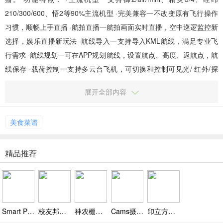
210/300/600、悟2等90%主流机型 ·完美兼容一不改变原有飞行操作
习惯，顺畅上手直播 ·航拍直播一航拍画面实时直播，空中巡逻监控新
选择，娱乐直播新玩法 ·航线导入一支持导入KML航线，满足专业飞
行需求 ·航线规划一可在APP规划航线，设置航点、高度、返航点，航
线保存 ·载荷控制一支持多云台飞机，可切换和控制可见光/ 红外/探
照...
展开全部内容
美食菜谱
精品推荐
Smart Pianist安卓版下载，音频评分自动生成乐谱超实用
校友邦学生版app下载 v2.17.0，循序渐进设计游戏，学龄前数学启蒙超靠谱
神农棚博士app官方下载，温湿度实时监控，神农棚博士护大棚安全
Cams摄像头app下载,极简导航,快速连接，摄像头控制超简单
印立方标签打印机下载，支持急速蓝牙连接，开机即可使用