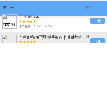
排行榜
最新
最热
学习强国app
下载
网友评论
学习教育
91.3M
v2.6.0
自贡在线app下载 v3.5.0，讨论本地热点，同
返回首页
|
琪琪下载站
|
举报反馈
城互动超热闹
下载
生活服务
50.3M
v3.5.0
B612咔叽
下载
摄影摄像
81.7M
v8.9.2
123浏览器下载，百度旗下 hao123 官方出
品，网址导航超熟悉
下载
系统工具
23.8M
v7.11.3.24
BeautyCam美颜相机下载，实时电影级虚
化、手机秒变单反
下载