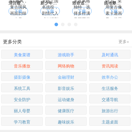
清宫暖暖换装游戏，古风 3D 画风，复古国风画面韵味十足
新少年三国志下载，关卡关联三国名战役，剧情代入感超强烈
致命追逐游戏下载，角色丰富风格独特，选择多样满足不同喜好
掘地攀岩者游戏下载 v1.0，采用复古像素卡通画风，场景解压
下载
下载
下载
下载
更多分类
更多+
美食菜谱
游戏助手
及时通讯
音乐播放
网络购物
资讯阅读
摄影摄像
金融理财
效率办公
系统工具
影音娱乐
生活服务
安全防护
运动健身
交通导航
丽人母婴
健康医疗
旅游出行
学习教育
趣味娱乐
主题桌面