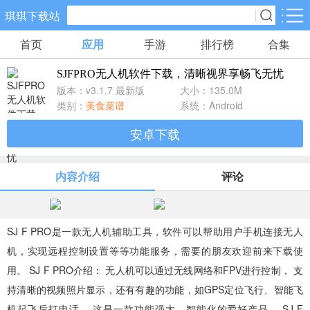
琪琪下载站
首页
应用
手游
排行榜
合集
手游分类
应用分类
SJFPRO无人机软件下载，清晰视界享畅飞无忧
卡牌回合
休闲益智
角色扮演
版本：v3.1.7 最新版
大小：135.0M
461款手游
102款手游
116款手游
类别：
美食菜谱
系统：Android
安卓下载
棋牌游戏
飞行射击
动作格斗
0款手游
27款手游
25款手游
内容介绍
评论
策略塔防
体育竞速
冒险解谜
51款手游
22款手游
23款手游
SJ F PRO是一款无人机辅助工具，软件可以帮助用户手机连接无人
机，实现远程控制设置等等功能服务，需要的朋友欢迎前来下载使
模拟经营
音乐舞蹈
儿童教育
用。 SJ F PRO介绍： 无人机可以通过无线网络和FPV进行控制， 支
22款手游
1款手游
2款手游
持清晰的视频照片显示，还有有趣的功能，如GPS定位飞行、智能飞
机起飞后打电话。 这是一款功能强大、智能化的爱好产品。 SJ F