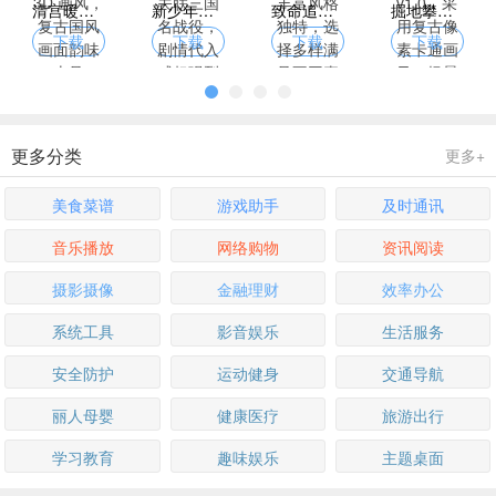
清宫暖暖换装游戏，古风 3D 画风，复古国风画面韵味十足
新少年三国志下载，关卡关联三国名战役，剧情代入感超强烈
致命追逐游戏下载，角色丰富风格独特，选择多样满足不同喜好
掘地攀岩者游戏下载 v1.0，采用复古像素卡通画风，场景解压
下载
下载
下载
下载
更多分类
更多+
美食菜谱
游戏助手
及时通讯
音乐播放
网络购物
资讯阅读
摄影摄像
金融理财
效率办公
系统工具
影音娱乐
生活服务
安全防护
运动健身
交通导航
丽人母婴
健康医疗
旅游出行
学习教育
趣味娱乐
主题桌面