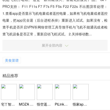
PRO支持： F11 F11s F7 F7s F5 F5s F22 F22s 不出图异常处理：
1.查看app是否显示飞机电量或者遥控电量，如果有飞机电量或者遥控
电量，把app完全退（后台进程杀掉）重新进入试试。如果没有，检
查手机是否开启VPN等网络管理工具导致手机与飞机不能通讯或者检
查飞机设备是否正常，重新启动飞机试试。 2.关掉移动数...
展开全部内容
美食菜谱
精品推荐
宅丫智能家居app下载，远程控家电还省电，一个 APP管所有超便捷
MOZA Genie魔爪精灵最新版下载，界面简洁加提示清晰，无专业知识轻松拍
悟空遥控器官网下载 v3.8.0.2.2，大屏观看无需下载更省心
PiLink安卓版下载，自带音效均衡器，个性化音质调节
悟家app下载，一键联动多种智能家庭设备