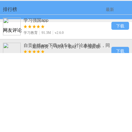
排行榜
最新
最热
学习强国app
下载
网友评论
学习教育
91.3M
v2.6.0
自贡在线app下载 v3.5.0，讨论本地热点，同
返回首页
|
琪琪下载站
|
举报反馈
城互动超热闹
下载
生活服务
50.3M
v3.5.0
B612咔叽
下载
摄影摄像
81.7M
v8.9.2
123浏览器下载，百度旗下 hao123 官方出
品，网址导航超熟悉
下载
系统工具
23.8M
v7.11.3.24
BeautyCam美颜相机下载，实时电影级虚
化、手机秒变单反
下载