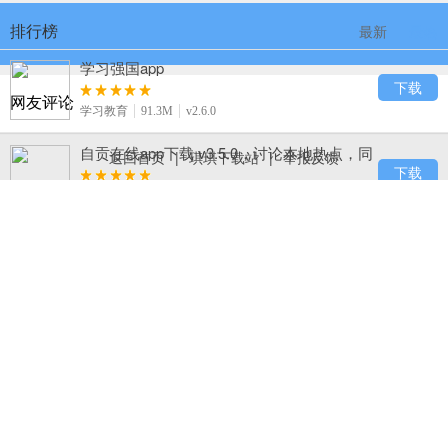
排行榜
最新
最热
学习强国app
下载
网友评论
学习教育
91.3M
v2.6.0
自贡在线app下载 v3.5.0，讨论本地热点，同
返回首页
|
琪琪下载站
|
举报反馈
城互动超热闹
下载
生活服务
50.3M
v3.5.0
B612咔叽
下载
摄影摄像
81.7M
v8.9.2
123浏览器下载，百度旗下 hao123 官方出
品，网址导航超熟悉
下载
系统工具
23.8M
v7.11.3.24
BeautyCam美颜相机下载，实时电影级虚
化、手机秒变单反
下载