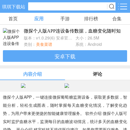
琪琪下载站
首页
应用
手游
排行榜
合集
手游分类
应用分类
微探个人版APP连设备传数据，血糖变化随时知
卡牌回合
休闲益智
角色扮演
版本：v1.0.29(6) 安卓官方版
大小：26.5M
461款手游
102款手游
116款手游
类别：
美食菜谱
系统：Android
安卓下载
棋牌游戏
飞行射击
动作格斗
0款手游
27款手游
25款手游
内容介绍
评论
策略塔防
体育竞速
冒险解谜
51款手游
22款手游
23款手游
微探个人版APP，一键连接微探葡萄糖监测设备，获取更多数据，智
能分析，轻松生成图表，随时掌握每天血糖变化情况，了解变化趋
模拟经营
音乐舞蹈
儿童教育
势，为用户带来更便捷的智能健康管理服务。 软件介绍 微探个人版可
22款手游
1款手游
2款手游
实时监护血糖水平，监测每日的血糖波动情况，统计多天的血糖变化
趋势。 平台介绍 移宇科技不提供医疗建议。如果您需要医疗服务，请