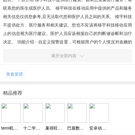
联系您的医生或医护人员。 移宇科技在移动应用中提供的产品和服务
相关信息仅供您参考,且无法取代您和医护人员之间的关系。 移宇科技
不提供处方、医疗服务和相关建议。您也不应该将移宇科技移动应用
上的信息视为医疗建议。医护人员应该根据自己的判断做诊断和治疗
决定。 功能介绍 - 自定义报警设置，可根据用户的个人情况对血糖的
高限和低限进行设置。 - 预警功能会在预测到用...
展开全部内容
美食菜谱
精品推荐
temi机器人官方下载，一键视频通话随时联系家人 temi陪伴无处不在
十二学学生版下载，助力学生积极参与课堂，提升学习效率
巢得旺智能家居app下载，一键分享设备，兼容多协议还优化体验
巴盾数钥app下载，在线分享钥匙、远程开空调，上车即享舒适
安卓动态壁纸app喜爱下载安装，精准搜索偶像、萌宠等主题