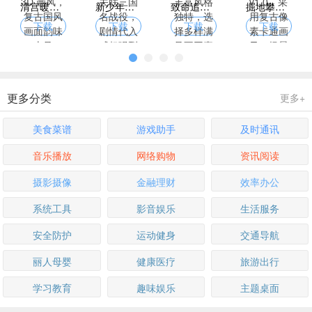
清宫暖暖换装游戏，古风 3D 画风，复古国风画面韵味十足
新少年三国志下载，关卡关联三国名战役，剧情代入感超强烈
致命追逐游戏下载，角色丰富风格独特，选择多样满足不同喜好
掘地攀岩者游戏下载 v1.0，采用复古像素卡通画风，场景解压
下载
下载
下载
下载
更多分类
更多+
美食菜谱
游戏助手
及时通讯
音乐播放
网络购物
资讯阅读
摄影摄像
金融理财
效率办公
系统工具
影音娱乐
生活服务
安全防护
运动健身
交通导航
丽人母婴
健康医疗
旅游出行
学习教育
趣味娱乐
主题桌面