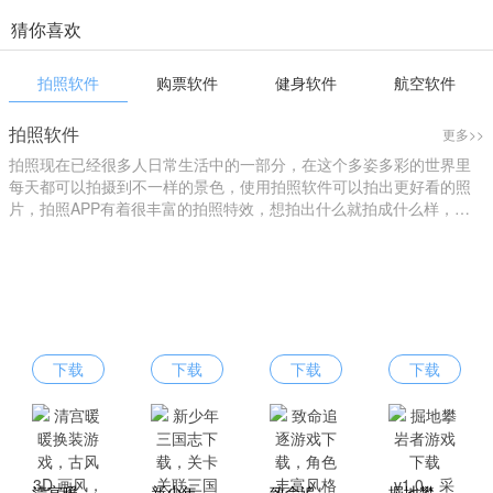
猜你喜欢
拍照软件
购票软件
健身软件
航空软件
拍照软件
更多>>
拍照现在已经很多人日常生活中的一部分，在这个多姿多彩的世界里
每天都可以拍摄到不一样的景色，使用拍照软件可以拍出更好看的照
片，拍照APP有着很丰富的拍照特效，想拍出什么就拍成什么样，您
可以进行个性化拍照，找到自己的style，下载拍照软件就来爱东东手
游吧！
下载
下载
下载
下载
清宫暖暖换装游戏，古风 3D 画风，复古国风画面韵味十足
新少年三国志下载，关卡关联三国名战役，剧情代入感超强烈
致命追逐游戏下载，角色丰富风格独特，选择多样满足不同喜好
掘地攀岩者游戏下载 v1.0，采用复古像素卡通画风，场景解压