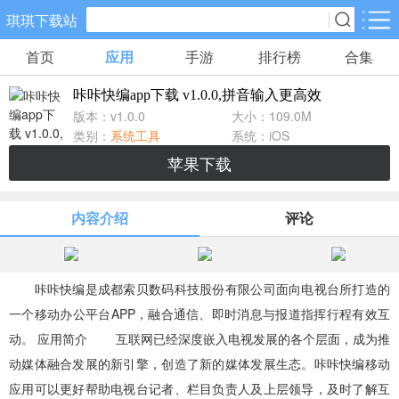
琪琪下载站
首页
应用
手游
排行榜
合集
手游分类
应用分类
咔咔快编app下载 v1.0.0,拼音输入更高效
卡牌回合
休闲益智
角色扮演
版本：v1.0.0
大小：109.0M
461款手游
102款手游
116款手游
类别：
系统工具
系统：iOS
苹果下载
棋牌游戏
飞行射击
动作格斗
0款手游
27款手游
25款手游
内容介绍
评论
策略塔防
体育竞速
冒险解谜
52款手游
22款手游
23款手游
咔咔快编是成都索贝数码科技股份有限公司面向电视台所打造的
一个移动办公平台APP，融合通信、即时消息与报道指挥行程有效互
模拟经营
音乐舞蹈
儿童教育
动。 应用简介 互联网已经深度嵌入电视发展的各个层面，成为推
22款手游
1款手游
2款手游
动媒体融合发展的新引擎，创造了新的媒体发展生态。咔咔快编移动
应用可以更好帮助电视台记者、栏目负责人及上层领导，及时了解互