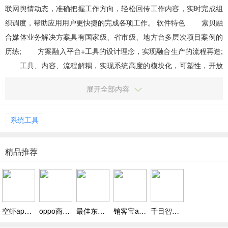
联网舆情动态，准确把握工作方向，轻松回传工作内容，实时完成组
织调度，帮助应用用户更快捷的完成各项工作。 软件特色 索贝融
合媒体业务解决方案具有国家级、省市级、地方台多层次项目案例的
历练; 方案融入平台+工具的设计理念，实现融合生产的流程再造;
工具、内容、流程解耦，实现系统高度的模块化，可塑性，开放
性; 汇聚来源多样化，云线索服务、视频文件回...
展开全部内容
系统工具
精品推荐
空虾app下载 v4.2.7，成为达人分享爱好时，还能顺带赚取收入
oppo商城app下载 v1.2.3,有新人福利和优惠券，无压力购新机
最佳东方招聘网手机版下载 v5.3.2,校企对接超高效
销客宝app下载安装 v1.0.1，历史工资、当月预估随时随地翻看
千目智能下载，人形检测上报，守护多场景安全