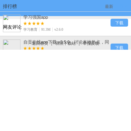
排行榜
最新
最热
学习强国app
下载
网友评论
学习教育
91.3M
v2.6.0
自贡在线app下载 v3.5.0，讨论本地热点，同
返回首页
|
琪琪下载站
|
举报反馈
城互动超热闹
下载
生活服务
50.3M
v3.5.0
B612咔叽
下载
摄影摄像
81.7M
v8.9.2
123浏览器下载，百度旗下 hao123 官方出
品，网址导航超熟悉
下载
系统工具
23.8M
v7.11.3.24
BeautyCam美颜相机下载，实时电影级虚
化、手机秒变单反
下载
摄影摄像
57.0M
v8.4.10