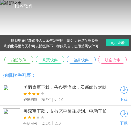
拍照软件
拍照现在已经很多人日常生活中的一部分，在这个多姿多
点击查看
彩的世界里每天都可以拍摄到不一样的景色，使用拍照软件可
以拍出更好看的照片，拍照APP有着很丰富的拍照特效，想拍
出什么就拍成什么样，您可以进行个性化拍照，找到自己的
拍照软件
购票软件
健身软件
航空软件
style，下载拍照软件就来爱东东手游吧！
拍照软件列表：
美丽青原下载，头条更懂你，看新闻超对味
下载
资讯阅读
26.2M
v1.2.0
美森宝下载，支持充电路径规划、电动车长
途出行充电不用愁
下载
生活服务
12.3M
v1.0