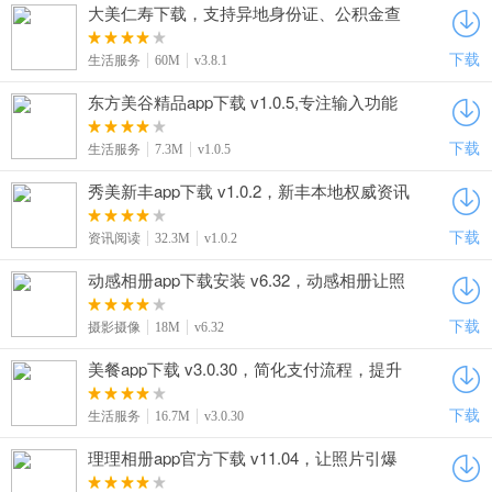
大美仁寿下载，支持异地身份证、公积金查
询、常见政务手机上就能办
下载
生活服务
60M
v3.8.1
东方美谷精品app下载 v1.0.5,专注输入功能
无骚扰体验佳
下载
生活服务
7.3M
v1.0.5
秀美新丰app下载 v1.0.2，新丰本地权威资讯
平台
下载
资讯阅读
32.3M
v1.0.2
动感相册app下载安装 v6.32，动感相册让照
片动起来超简单
下载
摄影摄像
18M
v6.32
美餐app下载 v3.0.30，简化支付流程，提升
订餐效率
下载
生活服务
16.7M
v3.0.30
理理相册app官方下载 v11.04，让照片引爆
朋友圈，点赞率百分百