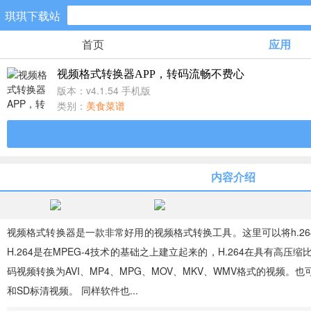
琪琪下载站
首页
应用
手游分类
视频格式转换器APP，转码流畅不费心
卡牌回合
版本：v4.1.54 手机版
461款手游
类别：
美食菜谱
棋牌游戏
0款手游
内容介绍
策略塔防
51款手游
视频格式转换器是一款非常好用的视频格式转换工具。这里可以将h.26
H.264是在MPEG-4技术的基础之上建立起来的，H.264在具有高
模拟经营
码视频转换为AVI、MP4、MPG、MOV、MKV、WMV格式的视频。也可
22款手游
和SD标清视频。 同样软件也...