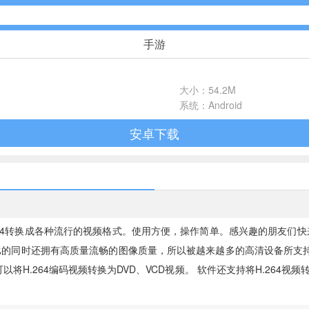
手游
休闲益智
大小：54.2M
102款手游
系统：Android
安卓下载
飞行射击
27款手游
体育竞速
22款手游
4转换成各种流行的视频格式。使用方便，操作简单。感兴趣的朋友们快来
压缩比的同时还拥有高质量流畅的图像质量，所以被越来越多的高清设备所支持
音乐舞蹈
以将H.264编码视频转换为DVD、VCD视频。 软件还支持将H.264视频
1款手游