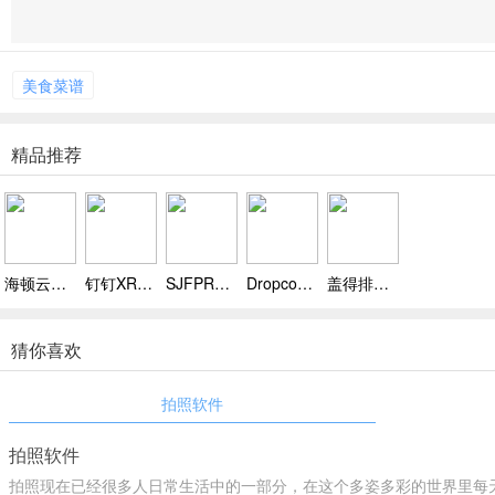
美食菜谱
精品推荐
海顿云家全智能app,共享家庭控家电一键匹配
钉钉XR设备版App下载，支持远程看店看家，实时查看监控视频
SJFPRO无人机软件下载，清晰视界享畅飞无忧
Dropcoo app下载，全新智能监控软件，守护安全更便捷
盖得排行app下载 v3.14.0，助力用户在众多店铺中辨别靠谱商品
猜你喜欢
拍照软件
拍照软件
拍照现在已经很多人日常生活中的一部分，在这个多姿多彩的世界里每