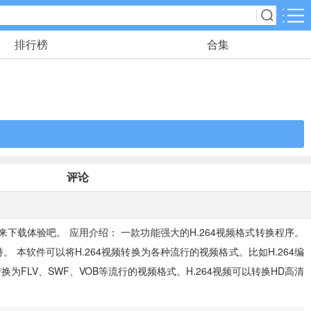
排行榜
合集
应用分类
角色扮演
116款手游
动作格斗
25款手游
评论
冒险解谜
23款手游
下载体验吧。 应用介绍： 一款功能强大的H.264视频格式转换程序。
。 本软件可以将H.264视频转换为各种流行的视频格式。比如H.264编
儿童教育
转换为FLV、SWF、VOB等流行的视频格式。H.264视频可以转换HD高清
2款手游