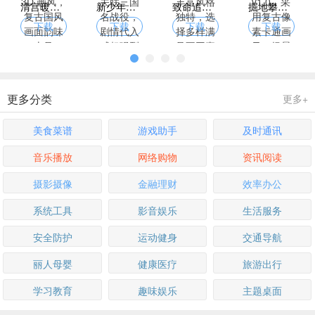
清宫暖暖换装游戏，古风 3D 画风，复古国风画面韵味十足
新少年三国志下载，关卡关联三国名战役，剧情代入感超强烈
致命追逐游戏下载，角色丰富风格独特，选择多样满足不同喜好
掘地攀岩者游戏下载 v1.0，采用复古像素卡通画风，场景解压
下载
下载
下载
下载
更多分类
更多+
美食菜谱
游戏助手
及时通讯
音乐播放
网络购物
资讯阅读
摄影摄像
金融理财
效率办公
系统工具
影音娱乐
生活服务
安全防护
运动健身
交通导航
丽人母婴
健康医疗
旅游出行
学习教育
趣味娱乐
主题桌面