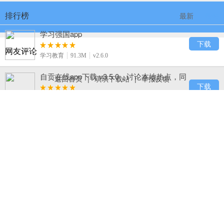
排行榜
最新
最热
学习强国app
下载
网友评论
学习教育
91.3M
v2.6.0
自贡在线app下载 v3.5.0，讨论本地热点，同
返回首页
|
琪琪下载站
|
举报反馈
城互动超热闹
下载
生活服务
50.3M
v3.5.0
B612咔叽
下载
摄影摄像
81.7M
v8.9.2
123浏览器下载，百度旗下 hao123 官方出
品，网址导航超熟悉
下载
系统工具
23.8M
v7.11.3.24
BeautyCam美颜相机下载，实时电影级虚
化、手机秒变单反
下载