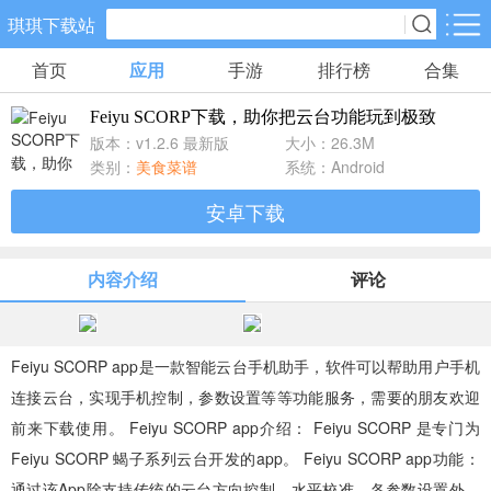
琪琪下载站
首页
应用
手游
排行榜
合集
手游分类
应用分类
Feiyu SCORP下载，助你把云台功能玩到极致
卡牌回合
休闲益智
角色扮演
版本：v1.2.6 最新版
大小：26.3M
461款手游
102款手游
116款手游
类别：
美食菜谱
系统：Android
安卓下载
棋牌游戏
飞行射击
动作格斗
0款手游
27款手游
25款手游
内容介绍
评论
策略塔防
体育竞速
冒险解谜
51款手游
22款手游
23款手游
Feiyu SCORP app是一款智能云台手机助手，软件可以帮助用户手机
连接云台，实现手机控制，参数设置等等功能服务，需要的朋友欢迎
模拟经营
音乐舞蹈
儿童教育
前来下载使用。 Feiyu SCORP app介绍： Feiyu SCORP 是专门为
22款手游
1款手游
2款手游
Feiyu SCORP 蝎子系列云台开发的app。 Feiyu SCORP app功能：
通过该App除支持传统的云台方向控制、水平校准、各参数设置外，