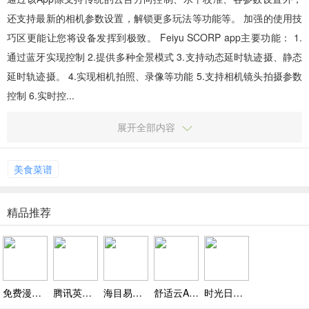
还支持最新的相机参数设置，解锁更多玩法等功能等。 加强的使用技
巧区更能让您将设备发挥到极致。 Feiyu SCORP app主要功能： 1.
通过蓝牙实现控制 2.提供多种全景模式 3.支持动态延时轨迹摄、静态
延时轨迹摄。 4.实现相机拍照、录像等功能 5.支持相机镜头拍摄参数
控制 6.实时控...
展开全部内容
美食菜谱
精品推荐
免费漫画人app下载 v3.0.18，满足不同漫画控喜好，选择超丰富
腾讯英语君客户端下载 v1.5.4，家长老师查作业省时省力更省心
海目易聚看家看店看校园，AI智能巡航随时在线
舒适云App下载，远程控中央空调、智能调温
时光日记本app下载 v1.3.2，极简界面小清新风格颜值党最爱