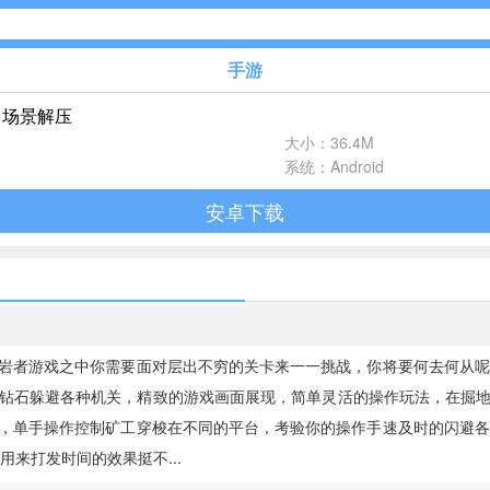
手游
，场景解压
休闲益智
大小：36.4M
102款手游
系统：Android
安卓下载
飞行射击
27款手游
体育竞速
22款手游
者游戏之中你需要面对层出不穷的关卡来一一挑战，你将要何去何从呢
钻石躲避各种机关，精致的游戏画面展现，简单灵活的操作玩法，在掘
音乐舞蹈
，单手操作控制矿工穿梭在不同的平台，考验你的操作手速及时的闪避
1款手游
来打发时间的效果挺不...