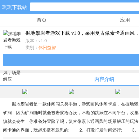
琪琪下载站
首页
应用
手游分类
掘地攀岩者游戏下载 v1.0，采用复古像素卡通画风
卡牌回合
版本：v1.0
461款手游
类别：
休闲益智
棋牌游戏
0款手游
内容介绍
策略塔防
51款手游
掘地攀岩者是一款休闲闯关类手游，游戏画风休闲卡通，在掘地攀岩
矿洞，因为矿洞随时就会被岩浆给吞没，不断的跳跃在不同平台，收集
模拟经营
慎就会丧生，你准备好冒险了吗，复古像素卡通画风的场景解压的玩法
22款手游
闲卡通的界面，玩起来挺有意思的; 2、打发打发时间还行; 3、用