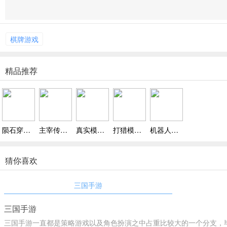
棋牌游戏
精品推荐
陨石穿梭游戏下载，科幻风画面，穿陨石群飞行有代入感
主宰传奇之复古传世下载，还原战法道三大职业，重现当年龙城热血，情怀感拉满
真实模拟直线超车下载，法拉利、保时捷等名车收录，真实感拉满
打猎模拟器游戏下载，含稀有野生动物，兼具科普性，能认动物学知识
机器人战地世界游戏下载，玩法多样不单调
猜你喜欢
三国手游
三国手游
三国手游一直都是策略游戏以及角色扮演之中占重比较大的一个分支，