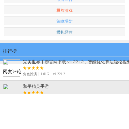
棋牌游戏
策略塔防
模拟经营
排行榜
完美世界手游官网下载 v1.221.2，智能优化算法轻松
网友评论
角色扮演
1.61G
v1.221.2
和平精英手游
飞行射击
1.89G
v1.1.16
火柴人打羽毛球手机版下载 v1.1.1，休闲简约风的羽
休闲益智
29.5M
v1.1.1