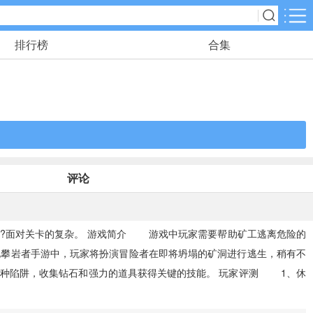
排行榜
合集
应用分类
角色扮演
116款手游
动作格斗
25款手游
评论
冒险解谜
23款手游
?面对关卡的复杂。 游戏简介 游戏中玩家需要帮助矿工逃离危险的
地攀岩者手游中，玩家将扮演冒险者在即将坍塌的矿洞进行逃生，稍有不
儿童教育
各种陷阱，收集钻石和强力的道具获得关键的技能。 玩家评测 1、休
2款手游