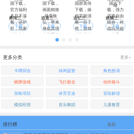
勇闯三国下载，官方福利多且不逼氪，还护肝，玩家体验友好
逍遥三国下载，画面精致场景恢弘，带来身临其境的三国体验
追忆三国群英传下载，操作页面清晰一目了然，游戏体验畅爽无阻碍
烧脑三国志下载，强力武将自由组合，对战玩法超丰富
下载
下载
下载
下载
更多分类
更多+
卡牌回合
休闲益智
角色扮演
棋牌游戏
飞行射击
动作格斗
策略塔防
体育竞速
冒险解谜
模拟经营
音乐舞蹈
儿童教育
排行榜
最新
最热