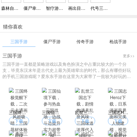
森林自由狩猎手游下载，多元载具驾驭驰骋，灵活切换地形高效追踪
僵尸幸存者射击，像素卡通风大图，可选不同类型武器，还能收集惊喜
智疗游戏下载 v1.0.0，代入感强，选项设计让玩家陷入深度犹豫
画出目标游戏下载，想象力尽情发挥，制作强力装备超带感
代号三消下载，可召唤魔兽作战，还能领养海量萌宠，玩法更丰富
猜你喜欢
三国手游
僵尸手游
传奇手游
枪战手游
三国手游
更多>>
三国手游一直都是策略游戏以及角色扮演之中占重比较大的一个分
支，毕竟东汉末年是古代史上最为英雄辈出的时代，那么有哪些好玩
的手机三国游戏呢？爱东东手游在这里为大家带了一批较为好玩的三
国游戏大全。
三国终极觉醒下载，二次元卡通画风超吸睛，三国题材体验对味
三国仙境下载，参与热血三国战场，边战斗边提升实力超带感
乱世三国志下载，剧情饱满具乱世风味，三国味道浓厚代入感超足
三国志Heroz下载，日系漫画风界面和完美人物建模，视觉体验超对味
下载
下载
下载
下载