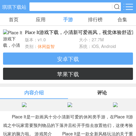
琪琪下载站
首页
应用
手游
排行榜
合集
手游分类
应用分类
Place It游戏下载，小清新可爱画风，视觉体验舒适
卡牌回合
休闲益智
角色扮演
版本：v1.0
大小：27.7M
461款手游
102款手游
116款手游
类别：
休闲益智
系统：iOS, Android
安卓下载
棋牌游戏
飞行射击
动作格斗
0款手游
27款手游
25款手游
苹果下载
策略塔防
体育竞速
冒险解谜
内容介绍
评论
51款手游
22款手游
23款手游
模拟经营
音乐舞蹈
儿童教育
Place It是一款画风十分小清新可爱的休闲类手游，在Place It游
22款手游
1款手游
2款手游
戏之中玩家需要预判物品的下落并且松开手指去放置他们，这便考验
玩家的脑力啦。 游戏简介 Place It是一款全新风格玩法的关于重