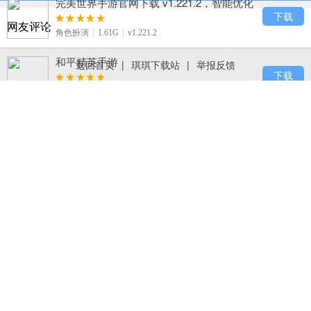
完美世界手游官网下载 v1.221.2，智能优化
算法轻松捏出盛世美颜
下载
网友评论
角色扮演
1.61G
v1.221.2
和平精英手游
返回首页
|
琪琪下载站
|
举报反馈
下载
飞行射击
1.89G
v1.1.16
火柴人打羽毛球手机版下载 v1.1.1，休闲简
约风的羽毛球竞技手游
下载
休闲益智
29.5M
v1.1.1
梦幻西游手游
下载
角色扮演
866.0M
v1.203.2
终极小精灵官网版手游下载，细腻剧情与战
斗特效重塑宝可梦黄金时代
下载
卡牌回合
116.4M
v1.6.0
绝地求生刺激战场