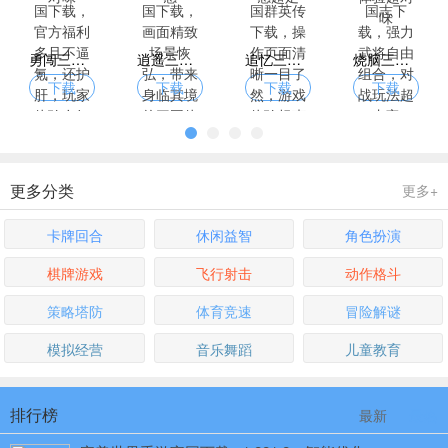
勇闯三国下载，官方福利多且不逼氪，还护肝，玩家体验友好
逍遥三国下载，画面精致场景恢弘，带来身临其境的三国体验
追忆三国群英传下载，操作页面清晰一目了然，游戏体验畅爽无阻碍
烧脑三国志下载，强力武将自由组合，对战玩法超丰富
下载
下载
下载
下载
更多分类
更多+
卡牌回合
休闲益智
角色扮演
棋牌游戏
飞行射击
动作格斗
策略塔防
体育竞速
冒险解谜
模拟经营
音乐舞蹈
儿童教育
排行榜
最新
最热