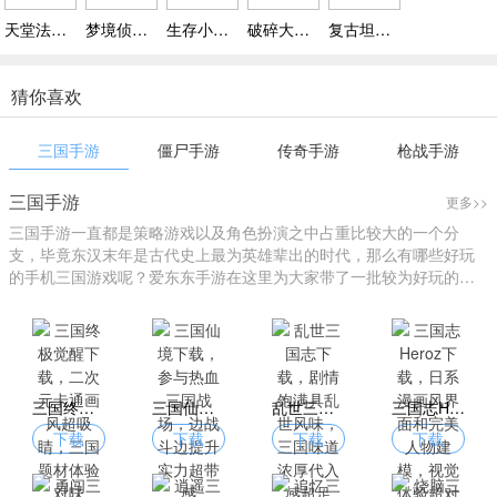
天堂法则官网版手游下载，情节跌宕起伏，让玩家在冒险中获得更多乐趣
梦境侦探下载安卓 v5.1，支持解锁不断更新的丰富关卡
生存小队正版官方下载，万服同台终极生存，最后一刻绝地反杀
破碎大陆游戏下载 v1.0.0，支持自动瞄准敌人，方便玩家轻松走位操作
复古坦克游戏下载安装，凭轮胎印痕辨敌踪，复古射击刺激又耐玩
猜你喜欢
三国手游
僵尸手游
传奇手游
枪战手游
三国手游
更多>>
三国手游一直都是策略游戏以及角色扮演之中占重比较大的一个分
支，毕竟东汉末年是古代史上最为英雄辈出的时代，那么有哪些好玩
的手机三国游戏呢？爱东东手游在这里为大家带了一批较为好玩的三
国游戏大全。
三国终极觉醒下载，二次元卡通画风超吸睛，三国题材体验对味
三国仙境下载，参与热血三国战场，边战斗边提升实力超带感
乱世三国志下载，剧情饱满具乱世风味，三国味道浓厚代入感超足
三国志Heroz下载，日系漫画风界面和完美人物建模，视觉体验超对味
下载
下载
下载
下载