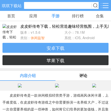
琪琪下载站
首页
应用
手游
排行榜
合集
手游分类
应用分类
皮皮虾传奇下载，轻松营造趣味经营氛围，上手无
卡牌回合
休闲益智
角色扮演
版本：v1.5.6
大小：78.1M
461款手游
102款手游
116款手游
类别：
休闲益智
系统：iOS, Android
安卓下载
棋牌游戏
飞行射击
动作格斗
0款手游
27款手游
25款手游
苹果下载
策略塔防
体育竞速
冒险解谜
内容介绍
评论
51款手游
22款手游
23款手游
模拟经营
音乐舞蹈
儿童教育
皮皮虾传奇是一款休闲模拟经营类手游，游戏画风休闲卡通，上
22款手游
1款手游
2款手游
手难度低，在皮皮虾传奇游戏之中你需要扮演一名养殖大户，不过这
一次你需要养殖的是一些神兽，如何将它们培养的更加值钱，并且靠