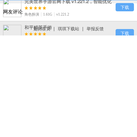
完美世界手游官网下载 v1.221.2，智能优化
算法轻松捏出盛世美颜
下载
网友评论
角色扮演
1.61G
v1.221.2
和平精英手游
返回首页
|
琪琪下载站
|
举报反馈
下载
飞行射击
1.89G
v1.1.16
火柴人打羽毛球手机版下载 v1.1.1，休闲简
约风的羽毛球竞技手游
下载
休闲益智
29.5M
v1.1.1
梦幻西游手游
下载
角色扮演
866.0M
v1.203.2
终极小精灵官网版手游下载，细腻剧情与战
斗特效重塑宝可梦黄金时代
下载
卡牌回合
116.4M
v1.6.0
绝地求生刺激战场