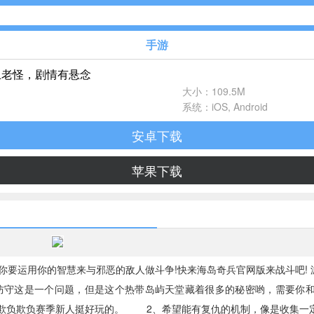
手游
卫老怪，剧情有悬念
休闲益智
大小：109.5M
102款手游
系统：iOS, Android
安卓下载
飞行射击
27款手游
苹果下载
体育竞速
22款手游
音乐舞蹈
运用你的智慧来与邪恶的敌人做斗争!快来海岛奇兵官网版来战斗吧!
1款手游
守这是一个问题，但是这个热带岛屿天堂藏着很多的秘密哟，需要你和你
欺负欺负赛季新人挺好玩的。 2、希望能有复仇的机制，像是收集一定