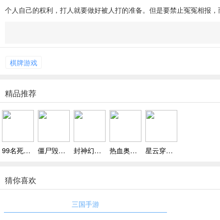
个人自己的权利，打人就要做好被人打的准备。但是要禁止冤冤相报，而
棋牌游戏
精品推荐
99名死亡海盗下载，需靠风骚走位 ，高伤害技能搭配虚拟摇杆，秀技感拉满
僵尸毁灭者崛起中文版无敌版下载，离线收益超省心，全自动战斗得奖励超轻松
封神幻想手游官网版，多职业选择、开放世界探索
热血奥特超人空中王者下载，经典奥特曼主角，竖版弹幕射击超怀旧
星云穿梭游戏下载，自由穿梭宇宙，解锁关卡冒险
猜你喜欢
三国手游