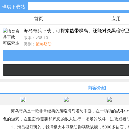
琪琪下载站
首页
应用
手游分类
海岛奇兵下载，可探索热带群岛、还能对决黑暗守
卡牌回合
版本：v38.10
461款手游
类别：
策略塔防
棋牌游戏
0款手游
策略塔防
内容介绍
52款手游
模拟经营
海岛奇兵是一款非常经典的策略海岛塔防手游，在一场场的战斗中你要
22款手游
色的游戏，在里面你需要和邪恶的敌人进行一场场的战斗，进攻或者防
1、海岛挺好玩的，我满级大本满级防御满级战舰，5000多钻石，