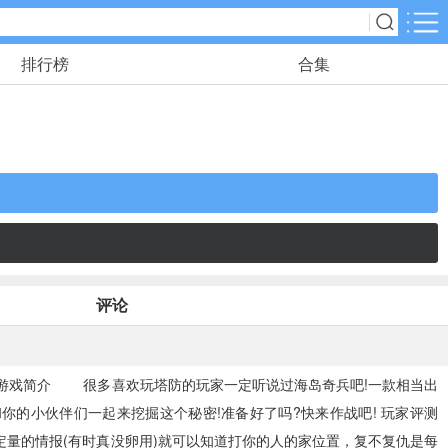
排行榜
合集
应用分类
角色扮演
116款手游
动作格斗
25款手游
冒险解谜
评论
23款手游
儿童教育
 游戏简介 很多喜欢玩塔防的玩家一定听说过海岛奇兵吧!一款相当出
2款手游
的小伙伴们一起来挖掘这个秘密!准备好了吗?快来作战吧! 玩家评测
量的情报(有时真没卵用)就可以知道打你的人的家位置，复不复仇是每