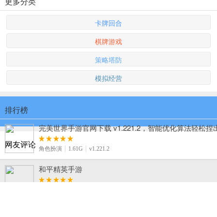
更多分类
卡牌回合
棋牌游戏
策略塔防
模拟经营
排行榜
完美世界手游官网下载 v1.221.2，智能优化算法轻松
网友评论
角色扮演
1.61G
v1.221.2
和平精英手游
飞行射击
1.89G
v1.1.16
火柴人打羽毛球手机版下载 v1.1.1，休闲简约风的羽