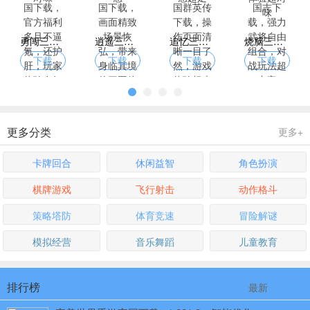
勇闯三国下载，官方福利多且不逼氪，还护肝，玩家体验友好
逍遥三国下载，画面精致场景恢弘，带来身临其境的三国体验
追忆三国群英传下载，操作页面清晰一目了然，游戏体验畅爽无阻碍
烧脑三国志下载，强力武将自由组合，对战玩法超丰富
下载
下载
下载
下载
更多分类
更多+
卡牌回合
休闲益智
角色扮演
棋牌游戏
飞行射击
动作格斗
策略塔防
体育竞速
冒险解谜
模拟经营
音乐舞蹈
儿童教育
排行榜
最新
最热