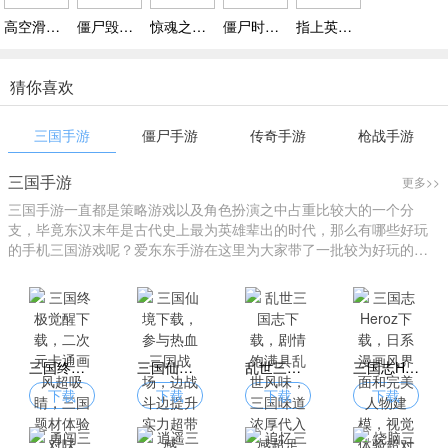
高空滑索游戏下载 v1.1.3,高空滑索带你体验真实飞行快感
僵尸毁灭者崛起中文版无敌版下载，离线收益超省心，全自动战斗得奖励超轻松
惊魂之室游戏下载，适合打发碎片时间，解谜体验轻松又带感
僵尸时刻射击比赛手游，成就末世生存高手
指上英雄游戏下载安装，多岛屿生存竞技，创新玩法突破传统
猜你喜欢
三国手游
僵尸手游
传奇手游
枪战手游
三国手游
更多>>
三国手游一直都是策略游戏以及角色扮演之中占重比较大的一个分
支，毕竟东汉末年是古代史上最为英雄辈出的时代，那么有哪些好玩
的手机三国游戏呢？爱东东手游在这里为大家带了一批较为好玩的三
国游戏大全。
三国终极觉醒下载，二次元卡通画风超吸睛，三国题材体验对味
三国仙境下载，参与热血三国战场，边战斗边提升实力超带感
乱世三国志下载，剧情饱满具乱世风味，三国味道浓厚代入感超足
三国志Heroz下载，日系漫画风界面和完美人物建模，视觉体验超对味
下载
下载
下载
下载