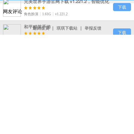
完美世界手游官网下载 v1.221.2，智能优化
算法轻松捏出盛世美颜
下载
网友评论
角色扮演
1.61G
v1.221.2
和平精英手游
返回首页
|
琪琪下载站
|
举报反馈
下载
飞行射击
1.89G
v1.1.16
火柴人打羽毛球手机版下载 v1.1.1，休闲简
约风的羽毛球竞技手游
下载
休闲益智
29.5M
v1.1.1
梦幻西游手游
下载
角色扮演
866.0M
v1.203.2
终极小精灵官网版手游下载，细腻剧情与战
斗特效重塑宝可梦黄金时代
下载
卡牌回合
116.4M
v1.6.0
绝地求生刺激战场