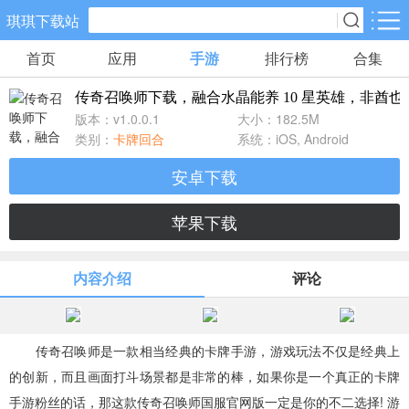
琪琪下载站
首页
应用
手游
排行榜
合集
手游分类
应用分类
传奇召唤师下载，融合水晶能养 10 星英雄，非酋也能
卡牌回合
休闲益智
角色扮演
版本：v1.0.0.1
大小：182.5M
461款手游
102款手游
116款手游
类别：
卡牌回合
系统：iOS, Android
安卓下载
棋牌游戏
飞行射击
动作格斗
0款手游
27款手游
25款手游
苹果下载
策略塔防
体育竞速
冒险解谜
内容介绍
评论
52款手游
22款手游
23款手游
模拟经营
音乐舞蹈
儿童教育
传奇召唤师是一款相当经典的卡牌手游，游戏玩法不仅是经典上
22款手游
1款手游
2款手游
的创新，而且画面打斗场景都是非常的棒，如果你是一个真正的卡牌
手游粉丝的话，那这款传奇召唤师国服官网版一定是你的不二选择! 游