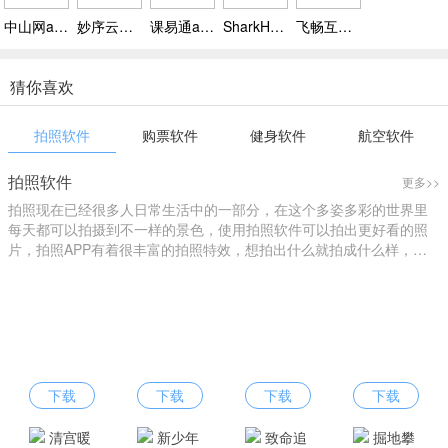
中山网app下载 v1.0.6，香山 Life 社区 6 万注册用户线上线下畅聊
妙序云眼app官方下载，实时看、高清显，异常信息第一时间收
课易通app下载 v1.1，专业的学习答案搜索工具
SharkHome app下载，自定义多种清洁模式 扫拖洗一体满足多样需求
飞畅互联app下载，连接记录仪后可实时直播录像，支持视频预览
猜你喜欢
拍照软件
购票软件
健身软件
航空软件
拍照软件
更多>>
拍照现在已经很多人日常生活中的一部分，在这个多姿多彩的世界里
每天都可以拍摄到不一样的景色，使用拍照软件可以拍出更好看的照
片，拍照APP有着很丰富的拍照特效，想拍出什么就拍成什么样，您
可以进行个性化拍照，找到自己的style，下载拍照软件就来爱东东手
游吧！
下载
下载
下载
下载