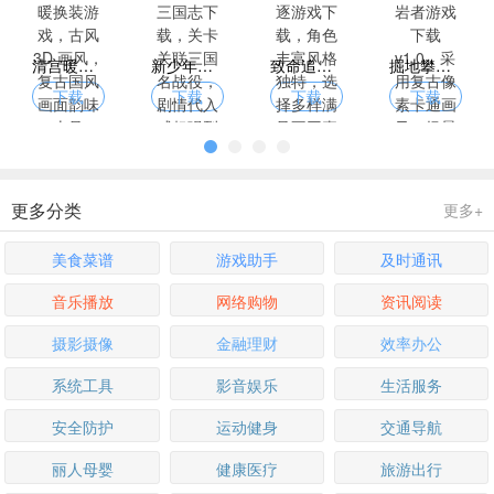
清宫暖暖换装游戏，古风 3D 画风，复古国风画面韵味十足
新少年三国志下载，关卡关联三国名战役，剧情代入感超强烈
致命追逐游戏下载，角色丰富风格独特，选择多样满足不同喜好
掘地攀岩者游戏下载 v1.0，采用复古像素卡通画风，场景解压
下载
下载
下载
下载
更多分类
更多+
美食菜谱
游戏助手
及时通讯
音乐播放
网络购物
资讯阅读
摄影摄像
金融理财
效率办公
系统工具
影音娱乐
生活服务
安全防护
运动健身
交通导航
丽人母婴
健康医疗
旅游出行