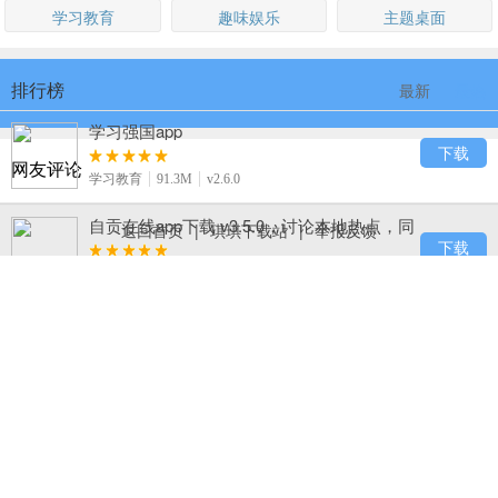
学习教育
趣味娱乐
主题桌面
排行榜
最新
最热
学习强国app
下载
网友评论
学习教育
91.3M
v2.6.0
自贡在线app下载 v3.5.0，讨论本地热点，同
返回首页
|
琪琪下载站
|
举报反馈
城互动超热闹
下载
生活服务
50.3M
v3.5.0
B612咔叽
下载
摄影摄像
81.7M
v8.9.2
123浏览器下载，百度旗下 hao123 官方出
品，网址导航超熟悉
下载
系统工具
23.8M
v7.11.3.24