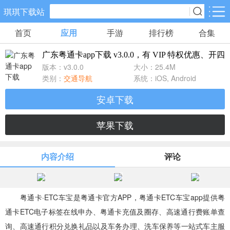
琪琪下载站
首页
应用
手游
排行榜
合集
手游分类
应用分类
广东粤通卡app下载 v3.0.0，有 VIP 特权优惠、开
卡牌回合
休闲益智
角色扮演
版本：v3.0.0
大小：25.4M
461款手游
102款手游
116款手游
类别：
交通导航
系统：iOS, Android
安卓下载
棋牌游戏
飞行射击
动作格斗
0款手游
27款手游
25款手游
苹果下载
策略塔防
体育竞速
冒险解谜
内容介绍
评论
51款手游
22款手游
23款手游
模拟经营
音乐舞蹈
儿童教育
粤通卡·ETC车宝是粤通卡官方APP，粤通卡ETC车宝app提供粤
22款手游
1款手游
2款手游
通卡ETC电子标签在线申办、粤通卡充值及圈存、高速通行费账单查
询、高速通行积分兑换礼品以及车务办理、洗车保养等一站式车主服