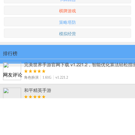
棋牌游戏
策略塔防
模拟经营
排行榜
完美世界手游官网下载 v1.221.2，智能优化算法轻松
网友评论
角色扮演
1.61G
v1.221.2
和平精英手游
飞行射击
1.89G
v1.1.16
终极小精灵官网版手游下载，细腻剧情与战斗特效重塑
卡牌回合
116.4M
v1.6.0