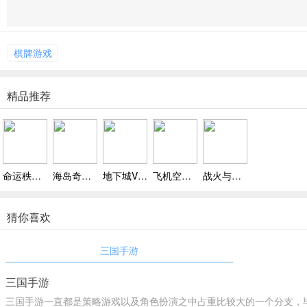
棋牌游戏
精品推荐
命运秩序游戏，横版简约画风，玩法有趣有特色
海岛奇兵手游百度版v38.10下载 ，经典的海岛奇兵策略手游下载
地下城VS枪手游戏下载，随机BUFF叠加武器威力，每次冒险都是全新体验
飞机空战模拟手机版2022下载，多机型可选还能改装，强力战斗方式超丰富
战火与秩序游戏小米版下载，全球同服且支持即时翻译，沟通无障碍
猜你喜欢
三国手游
三国手游
三国手游一直都是策略游戏以及角色扮演之中占重比较大的一个分支，