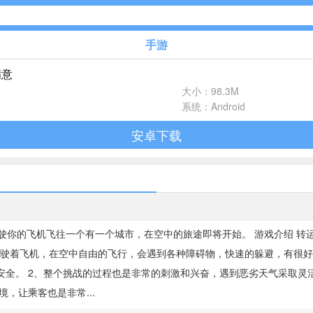
手游
满意
休闲益智
大小：98.3M
102款手游
系统：Android
安卓下载
飞行射击
27款手游
体育竞速
22款手游
驶你的飞机飞往一个有一个城市，在空中的旅途即将开始。 游戏介绍 转
驾驶着飞机，在空中自由的飞行，会遇到各种障碍物，快速的躲避，有很好
音乐舞蹈
安全。 2、整个挑战的过程也是非常的刺激和兴奋，遇到恶劣天气采取灵
1款手游
，让乘客也是非常...