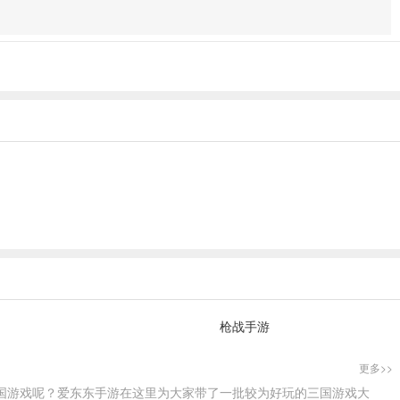
枪战手游
更多>>
国游戏呢？爱东东手游在这里为大家带了一批较为好玩的三国游戏大