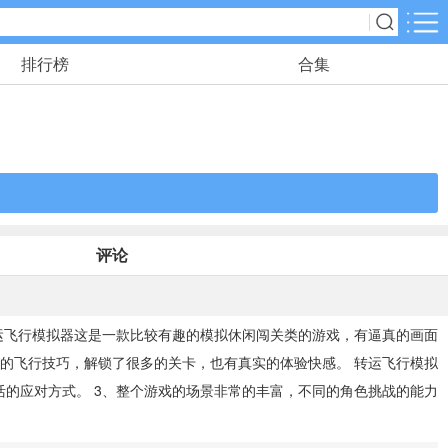
排行榜
合集
应用分类
角色扮演
116款手游
动作格斗
25款手游
评论
冒险解谜
23款手游
运飞行模拟器这是一款比较有趣的模拟休闲闯关类的游戏，有逼真的画面
的飞行技巧，解锁了很多的关卡，也有真实的体验快感。 转运飞行模拟
儿童教育
活的应对方式。 3、整个游戏的场景非常的丰富，不同的角色挑战的能力
2款手游