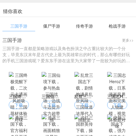
猜你喜欢
三国手游
僵尸手游
传奇手游
枪战手游
三国手游
更多>>
三国手游一直都是策略游戏以及角色扮演之中占重比较大的一个分
支，毕竟东汉末年是古代史上最为英雄辈出的时代，那么有哪些好玩
的手机三国游戏呢？爱东东手游在这里为大家带了一批较为好玩的三
国游戏大全。
三国终极觉醒下载，二次元卡通画风超吸睛，三国题材体验对味
三国仙境下载，参与热血三国战场，边战斗边提升实力超带感
乱世三国志下载，剧情饱满具乱世风味，三国味道浓厚代入感超足
三国志Heroz下载，日系漫画风界面和完美人物建模，视觉体验超对味
下载
下载
下载
下载