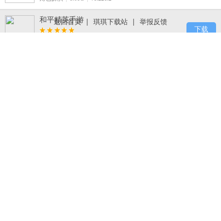
和平精英手游
返回首页
|
琪琪下载站
|
举报反馈
下载
飞行射击
1.89G
v1.1.16
终极小精灵官网版手游下载，细腻剧情与战
斗特效重塑宝可梦黄金时代
下载
卡牌回合
116.4M
v1.6.0
火柴人打羽毛球手机版下载 v1.1.1，休闲简
约风的羽毛球竞技手游
下载
休闲益智
29.5M
v1.1.1
梦幻西游手游
下载
角色扮演
866.0M
v1.203.2
神骥Online官网版手游下载 v1.1，经典修仙
职业可供选择，可在玄幻世界中闯荡冒险
下载
角色扮演
180M
v1.1