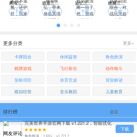
勇闯三国下载，官方福利多且不逼氪，还护肝，玩家体验友好
逍遥三国下载，画面精致场景恢弘，带来身临其境的三国体验
追忆三国群英传下载，操作页面清晰一目了然，游戏体验畅爽无阻碍
烧脑三国志下载，强力武将自由组合，对战玩法超丰富
下载
下载
下载
下载
更多分类
更多+
卡牌回合
休闲益智
角色扮演
棋牌游戏
飞行射击
动作格斗
策略塔防
体育竞速
冒险解谜
模拟经营
音乐舞蹈
儿童教育
排行榜
最新
最热
完美世界手游官网下载 v1.221.2，智能优化
算法轻松捏出盛世美颜
下载
网友评论
角色扮演
1.61G
v1.221.2