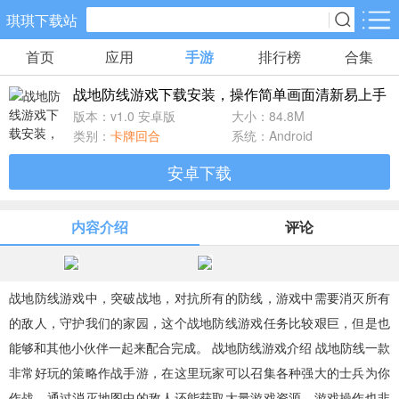
琪琪下载站
首页
应用
手游
排行榜
合集
手游分类
应用分类
战地防线游戏下载安装，操作简单画面清新易上手
卡牌回合
休闲益智
角色扮演
版本：v1.0 安卓版
大小：84.8M
538款手游
102款手游
116款手游
类别：
卡牌回合
系统：Android
安卓下载
棋牌游戏
飞行射击
动作格斗
0款手游
27款手游
25款手游
内容介绍
评论
策略塔防
体育竞速
冒险解谜
52款手游
22款手游
23款手游
战地防线游戏中，突破战地，对抗所有的防线，游戏中需要消灭所有
的敌人，守护我们的家园，这个战地防线游戏任务比较艰巨，但是也
模拟经营
音乐舞蹈
儿童教育
能够和其他小伙伴一起来配合完成。 战地防线游戏介绍 战地防线一款
23款手游
1款手游
2款手游
非常好玩的策略作战手游，在这里玩家可以召集各种强大的士兵为你
作战，通过消灭地图中的敌人还能获取大量游戏资源，游戏操作也非