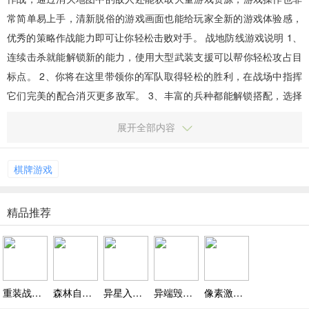
常简单易上手，清新脱俗的游戏画面也能给玩家全新的游戏体验感，
优秀的策略作战能力即可让你轻松击败对手。 战地防线游戏说明 1、
连续击杀就能解锁新的能力，使用大型武装支援可以帮你轻松攻占目
标点。 2、你将在这里带领你的军队取得轻松的胜利，在战场中指挥
它们完美的配合消灭更多敌军。 3、丰富的兵种都能解锁搭配，选择
你的阵容能轻易的解决敌人，轻松克敌制胜。 4、你能指...
展开全部内容
棋牌游戏
精品推荐
重装战姬官网版下载，超自由 DIY 机甲组装，个性机体打造随心变
森林自由狩猎手游下载，多元载具驾驭驰骋，灵活切换地形高效追踪
异星入侵游戏下载 v1.0，像素卡通画风，精致细腻有特色
异端毁灭游戏下载，武器角色任选，高难度关卡挑战超爽
像素激战3D射击下载，自由切换视角观战更轻松