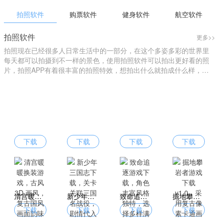
拍照软件
购票软件
健身软件
航空软件
拍照软件
更多>>
拍照现在已经很多人日常生活中的一部分，在这个多姿多彩的世界里
每天都可以拍摄到不一样的景色，使用拍照软件可以拍出更好看的照
片，拍照APP有着很丰富的拍照特效，想拍出什么就拍成什么样，您
可以进行个性化拍照，找到自己的style，下载拍照软件就来爱东东手
游吧！
下载
下载
下载
下载
清宫暖暖换装游戏，古风 3D 画风，复古国风画面韵味十足
新少年三国志下载，关卡关联三国名战役，剧情代入感超强烈
致命追逐游戏下载，角色丰富风格独特，选择多样满足不同喜好
掘地攀岩者游戏下载 v1.0，采用复古像素卡通画风，场景解压
下载
下载
下载
下载