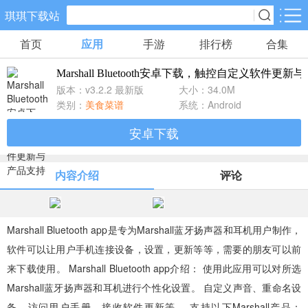
琪琪下载站
首页
应用
手游
排行榜
合集
手游分类
应用分类
Marshall Bluetooth安卓下载，触控自定义软件更
卡牌回合
休闲益智
角色扮演
版本：v3.2.2 最新版
大小：34.0M
517款手游
102款手游
116款手游
类别：
美食菜谱
系统：Android
安卓下载
棋牌游戏
飞行射击
动作格斗
0款手游
27款手游
25款手游
内容介绍
评论
策略塔防
体育竞速
冒险解谜
52款手游
22款手游
23款手游
Marshall Bluetooth app是专为Marshall蓝牙扬声器和耳机用户制作，
软件可以让用户手机连接设备，设置，更新等等，需要的朋友可以前
模拟经营
音乐舞蹈
儿童教育
来下载使用。 Marshall Bluetooth app介绍： 使用此应用可以对所选
23款手游
1款手游
2款手游
Marshall蓝牙扬声器和耳机进行个性化设置。 自定义声音、重命名设
备、访问用户手册、接收软件更新等。 支持以下Marshall产品：