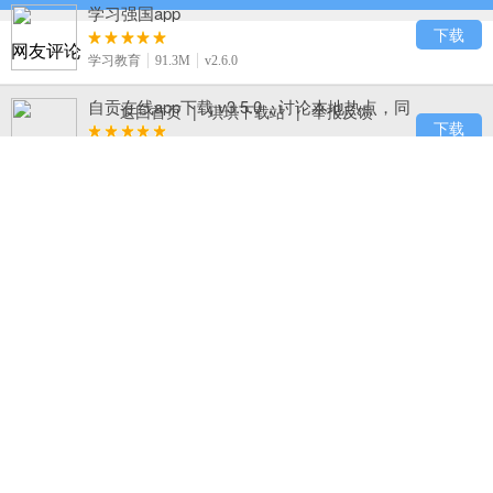
学习强国app
下载
网友评论
学习教育
91.3M
v2.6.0
自贡在线app下载 v3.5.0，讨论本地热点，同
返回首页
|
琪琪下载站
|
举报反馈
城互动超热闹
下载
生活服务
50.3M
v3.5.0
B612咔叽
下载
摄影摄像
81.7M
v8.9.2
123浏览器下载，百度旗下 hao123 官方出
品，网址导航超熟悉
下载
系统工具
23.8M
v7.11.3.24
BeautyCam美颜相机下载，实时电影级虚
化、手机秒变单反
下载
摄影摄像
57.0M
v8.4.10
Ghostery隐私浏览器下载，精准检测并屏蔽