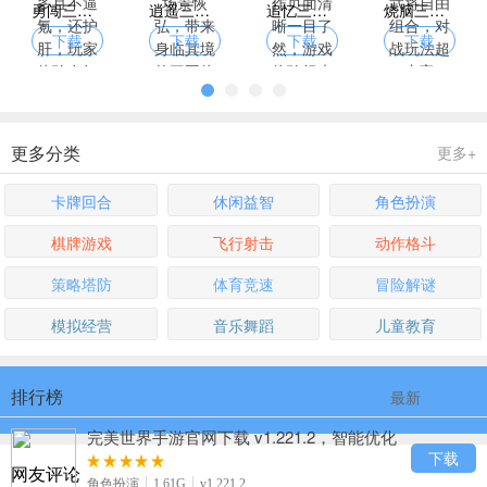
勇闯三国下载，官方福利多且不逼氪，还护肝，玩家体验友好
逍遥三国下载，画面精致场景恢弘，带来身临其境的三国体验
追忆三国群英传下载，操作页面清晰一目了然，游戏体验畅爽无阻碍
烧脑三国志下载，强力武将自由组合，对战玩法超丰富
下载
下载
下载
下载
更多分类
更多+
卡牌回合
休闲益智
角色扮演
棋牌游戏
飞行射击
动作格斗
策略塔防
体育竞速
冒险解谜
模拟经营
音乐舞蹈
儿童教育
排行榜
最新
最热
完美世界手游官网下载 v1.221.2，智能优化
算法轻松捏出盛世美颜
下载
网友评论
角色扮演
1.61G
v1.221.2