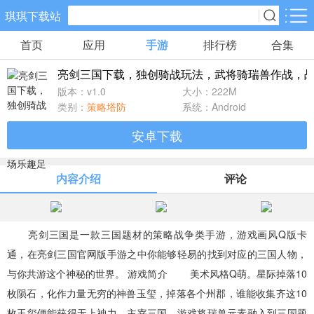
琪琪下载站
首页
应用
手游
排行榜
合集
手游分类
应用分类
亮剑三国下载，独创骑战玩法，武将骑瑞兽作战，
卡牌回合
休闲益智
角色扮演
版本：v1.0
大小：222M
461款手游
102款手游
116款手游
类别：
策略塔防
系统：Android
安卓下载
棋牌游戏
飞行射击
动作格斗
0款手游
27款手游
25款手游
内容介绍
评论
策略塔防
体育竞速
冒险解谜
51款手游
22款手游
23款手游
亮剑三国是一款三国题材的策略战争类手游，游戏画风Q版卡
通，在亮剑三国官网版手游之中你能够轻易的找到对应的三国人物，
模拟经营
音乐舞蹈
儿童教育
与你共游这个神秘的世界。 游戏简介 美术风格Q萌。星际掉落10
22款手游
1款手游
2款手游
枚陨石，化作力量无穷的神兽玉玺，掉落各个州郡，谁能收集齐这10
枚玉玺便能获得无上神力，主宰三国。游戏将瑞兽元素融入到三国题