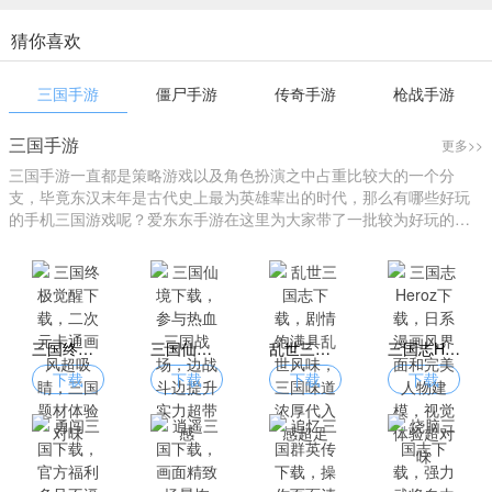
猜你喜欢
三国手游
僵尸手游
传奇手游
枪战手游
三国手游
更多>>
三国手游一直都是策略游戏以及角色扮演之中占重比较大的一个分
支，毕竟东汉末年是古代史上最为英雄辈出的时代，那么有哪些好玩
的手机三国游戏呢？爱东东手游在这里为大家带了一批较为好玩的三
国游戏大全。
三国终极觉醒下载，二次元卡通画风超吸睛，三国题材体验对味
三国仙境下载，参与热血三国战场，边战斗边提升实力超带感
乱世三国志下载，剧情饱满具乱世风味，三国味道浓厚代入感超足
三国志Heroz下载，日系漫画风界面和完美人物建模，视觉体验超对味
下载
下载
下载
下载