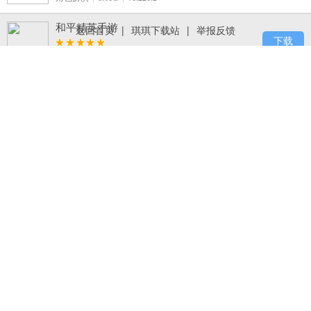
和平精英手游
返回首页
|
琪琪下载站
|
举报反馈
下载
飞行射击
1.89G
v1.1.16
火柴人打羽毛球手机版下载 v1.1.1，休闲简
约风的羽毛球竞技手游
下载
休闲益智
29.5M
v1.1.1
梦幻西游手游
下载
角色扮演
866.0M
v1.203.2
终极小精灵官网版手游下载，细腻剧情与战
斗特效重塑宝可梦黄金时代
下载
卡牌回合
116.4M
v1.6.0
绝地求生刺激战场
下载
飞行射击
1.90G
v0.14.5