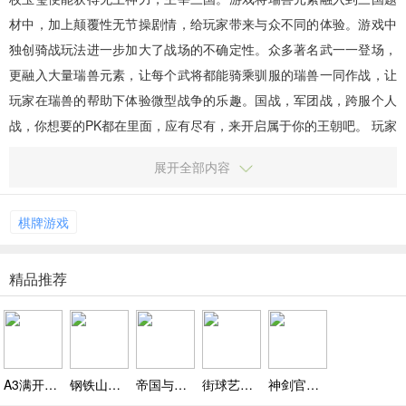
材中，加上颠覆性无节操剧情，给玩家带来与众不同的体验。游戏中
独创骑战玩法进一步加大了战场的不确定性。众多著名武一一登场，
更融入大量瑞兽元素，让每个武将都能骑乘驯服的瑞兽一同作战，让
玩家在瑞兽的帮助下体验微型战争的乐趣。国战，军团战，跨服个人
战，你想要的PK都在里面，应有尽有，来开启属于你的王朝吧。 玩家
评测 1、画风和操作都还可以，题材也是我喜欢的类型...
展开全部内容
棋牌游戏
精品推荐
A3满开剧团官网版手游下载，画风明快精美，剧情在套路中展现全新萌点
钢铁山丘2游戏下载，坦克射击超刺激，地形对战超有趣
帝国与征服官网版手游下载，合理安排士兵出战顺序，运用策略提高胜率
街球艺术官网版手游下载 v1.1.5，快节奏攻防转换带来紧张刺激的比赛体验
神剑官网版手游下载 v1.00,打造独步武林的绝世神功