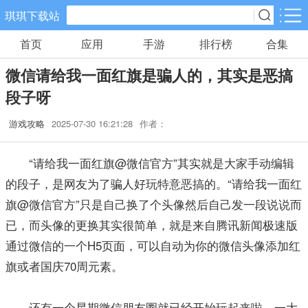
琪琪下载站
首页
应用
手游
排行榜
合集
手游分类
应用分类
微信请给我一面红旗是骗人的，其实是恶搞
卡牌回合
休闲益智
角色扮演
段子呀
461款手游
102款手游
116款手游
游戏攻略
2025-07-30 16:21:28
作者：
棋牌游戏
飞行射击
动作格斗
0款手游
27款手游
25款手游
“请给我一面红旗@微信官方”其实就是大家手动编辑
的段子，是网友为了骗人好玩特意恶搞的。“请给我一面红
策略塔防
体育竞速
冒险解谜
旗@微信官方”只是自己换了个头像然后自己发一段说说而
52款手游
22款手游
23款手游
已，而头像的更换其实很简单，就是来自腾讯新闻极速版
通过微信的一个H5页面，可以自动为你的微信头像添加红
模拟经营
音乐舞蹈
儿童教育
旗或者国庆70周元素。
22款手游
1款手游
2款手游
还有一个星期微信朋友圈就已经开始玩起来啦，一大