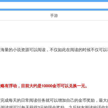
手游
休闲益智
102款手游
量的小说资源可以阅读，不仅如此在阅读的时候不仅可以
飞行射击
27款手游
体育竞速
22款手游
有浮动，目前大约是10000金币可以兑换一元。
音乐舞蹈
1款手游
成每天的日常阅读任务就可以增加自己的金币奖励，最大
要阅读就可以每天获得2元的现金奖励，之后好友阅读的话你