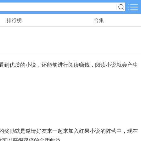
排行榜
合集
应用分类
角色扮演
116款手游
看到优质的小说，还能够进行阅读赚钱，阅读小说就会产生
动作格斗
25款手游
冒险解谜
23款手游
儿童教育
2款手游
的奖励就是邀请好友来一起来加入红果小说的阵营中，现在
就可以获得双倍的金币收益。