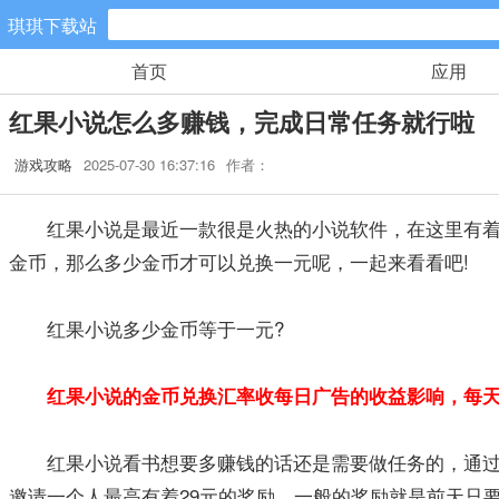
琪琪下载站
首页
应用
手游分类
红果小说怎么多赚钱，完成日常任务就行啦
卡牌回合
游戏攻略
2025-07-30 16:37:16
作者：
461款手游
红果小说是最近一款很是火热的小说软件，在这里有着海
棋牌游戏
金币，那么多少金币才可以兑换一元呢，一起来看看吧!
0款手游
策略塔防
红果小说多少金币等于一元?
52款手游
红果小说的金币兑换汇率收每日广告的收益影响，每天略
模拟经营
22款手游
红果小说看书想要多赚钱的话还是需要做任务的，通过完
邀请一个人最高有着29元的奖励，一般的奖励就是前天只