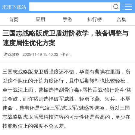
琪琪下载站
首页
应用
手游
排行榜
合集
手游分类
应用分类
三国志战略版虎卫盾进阶教学，装备调整与
卡牌回合
休闲益智
角色扮演
速度属性优化方案
461款手游
102款手游
116款手游
游戏攻略
2025-11-19 15:40:32
作者：
棋牌游戏
飞行射击
动作格斗
0款手游
27款手游
25款手游
三国志战略版虎卫盾强度还不错，毕竟有曹操在里面，所
以这个队伍的开荒力度还行，且中后期转型也比较轻松，
策略塔防
体育竞速
冒险解谜
至于战法上面，曹操选择刮骨疗毒+唇枪舌战/独行赴斗/益
52款手游
22款手游
23款手游
其金鼓，而许褚则选择破军威胜、轻勇飞燕、短兵、不辱
使命 ，典韦还是气凌三军/虎卫军/魅惑等选项，所以三国
模拟经营
音乐舞蹈
儿童教育
志战略版虎卫盾黑科技阵容的可玩性还是蛮高的，至少在
22款手游
1款手游
2款手游
技能数值上的强度不会太差。