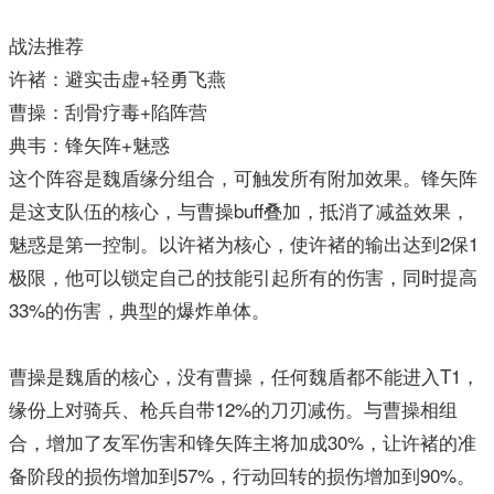
战法推荐
许褚：避实击虚+轻勇飞燕
曹操：刮骨疗毒+陷阵营
典韦：锋矢阵+魅惑
这个阵容是魏盾缘分组合，可触发所有附加效果。锋矢阵
是这支队伍的核心，与曹操buff叠加，抵消了减益效果，
魅惑是第一控制。以许褚为核心，使许褚的输出达到2保1
极限，他可以锁定自己的技能引起所有的伤害，同时提高
33%的伤害，典型的爆炸单体。
曹操是魏盾的核心，没有曹操，任何魏盾都不能进入T1，
缘份上对骑兵、枪兵自带12%的刀刃减伤。与曹操相组
合，增加了友军伤害和锋矢阵主将加成30%，让许褚的准
备阶段的损伤增加到57%，行动回转的损伤增加到90%。