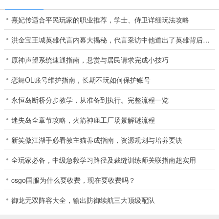
熹妃传适合平民玩家的职业推荐，学士、侍卫详细玩法攻略
洪金宝王城英雄代言内幕大揭秘，代言采访中他道出了英雄背后的担当
原神声望系统速通指南，悬赏与居民请求完成小技巧
恋舞OL账号维护指南，长期不玩如何保护账号
永恒岛断桥分步教学，从准备到执行。完整流程一览
迷失岛全章节攻略，火箭神庙工厂场景解谜流程
新笑傲江湖手必看教主猫养成指南，资源规划与培养要诀
全玩家必备，中级急救学习路径及裁缝训练师关联指南超实用
csgo国服为什么要收费，现在要收费吗？
御龙无双阵容大全，输出防御续航三大顶级配队