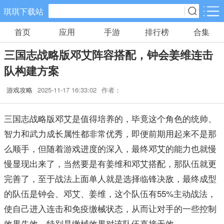
琪琪下载站
首页
应用
手游
排行榜
合集
手游分类
应用分类
三国志战略版邓艾阵容搭配，钟会姜维连击
卡牌回合
休闲益智
角色扮演
队构建方案
461款手游
102款手游
116款手游
游戏攻略
2025-11-17 16:33:02
作者：
棋牌游戏
飞行射击
动作格斗
0款手游
27款手游
25款手游
三国志战略版邓艾是值得培养的，毕竟这个角色的统帅、
智力和武力成长属性都非常优秀，即便前期用起来不是那
策略塔防
体育竞速
冒险解谜
么顺手，但随着游戏进度的深入，最终邓艾的能力也就慢
52款手游
22款手游
23款手游
慢显现出来了，当然要是有姜维和邓艾搭配，那队伍就更
完善了，至于战法上面单人就是选择临锋决敌，最终成型
模拟经营
音乐舞蹈
儿童教育
的队伍是钟会、邓艾、姜维，这个队伍有55%主动战法，
22款手游
1款手游
2款手游
使自己进入连击和免疫缴械状态，从而让对手的一些控制
效果失效，特别是缴械效果对该队伍直接无效。