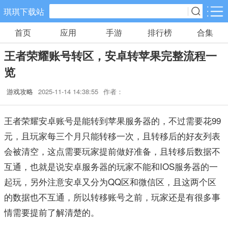
琪琪下载站
首页
应用
手游
排行榜
合集
手游分类
应用分类
王者荣耀账号转区，安卓转苹果完整流程一
卡牌回合
休闲益智
角色扮演
览
461款手游
102款手游
116款手游
游戏攻略
2025-11-14 14:38:55
作者：
棋牌游戏
飞行射击
动作格斗
0款手游
27款手游
25款手游
王者荣耀安卓账号是能转到苹果服务器的，不过需要花99
元，且玩家每三个月只能转移一次，且转移后的好友列表
策略塔防
体育竞速
冒险解谜
会被清空，这点需要玩家提前做好准备，且转移后数据不
52款手游
22款手游
23款手游
互通，也就是说安卓服务器的玩家不能和IOS服务器的一
起玩，另外注意安卓又分为QQ区和微信区，且这两个区
模拟经营
音乐舞蹈
儿童教育
的数据也不互通，所以转移账号之前，玩家还是有很多事
22款手游
1款手游
2款手游
情需要提前了解清楚的。