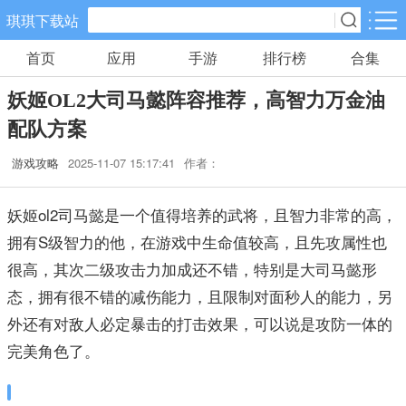
琪琪下载站
首页
应用
手游
排行榜
合集
手游分类
应用分类
妖姬OL2大司马懿阵容推荐，高智力万金油
卡牌回合
休闲益智
角色扮演
配队方案
461款手游
102款手游
116款手游
游戏攻略
2025-11-07 15:17:41
作者：
棋牌游戏
飞行射击
动作格斗
0款手游
27款手游
25款手游
妖姬ol2司马懿是一个值得培养的武将，且智力非常的高，
拥有S级智力的他，在游戏中生命值较高，且先攻属性也
策略塔防
体育竞速
冒险解谜
很高，其次二级攻击力加成还不错，特别是大司马懿形
52款手游
22款手游
23款手游
态，拥有很不错的减伤能力，且限制对面秒人的能力，另
外还有对敌人必定暴击的打击效果，可以说是攻防一体的
模拟经营
音乐舞蹈
儿童教育
完美角色了。
22款手游
1款手游
2款手游