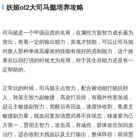
妖姬ol2大司马懿培养攻略
司马懿是一个甲级品质的名将，在属性方面智力成长最为
突出，有着一定的输出能力，其鬼才技能，可以让司马懿
对敌人那种单体高爆发的技能有很好的克制能力，这个效
果在以弱打强的时候尤为有用，对于其生存能力还是有一
定帮助的。
正常玩的时候，司马懿主点智力，配合被动能打能抗秒
人，孙策主智力副敏捷，高攻打后排，有额外伤害加成，
赵云主敏捷副智力，觉醒后有回血，速度快收割，鲁肃主
敏捷副力量，残血回复加清楚武将不良状态，移速要为己
方第一，贾诩主智力，攻击高，有减伤，群体攻击加回血
治疗，适合收割大残血以及主打输出，整体阵容：前排贾